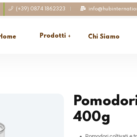
(+39) 0874 1862323
info@hubinternation
Prodotti
Home
Chi Siamo
Pomodori
400g
Pomodori coltivati e t