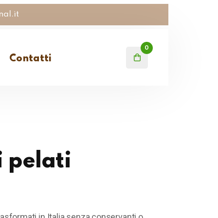
al.it
0
Contatti
 pelati
rasformati in Italia senza conservanti o