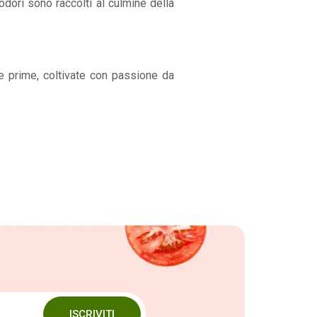
odori sono raccolti al culmine della
ie prime, coltivate con passione da
ISCRIVITI