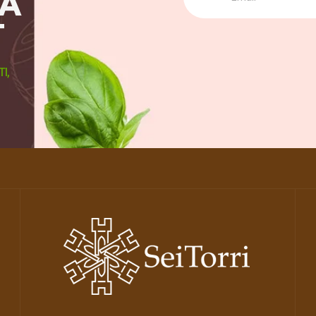
LA
T
I,