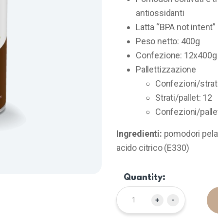
antiossidanti
Latta “BPA not intent”
Peso netto: 400g
Confezione: 12x400g i
Pallettizzazione
Confezioni/strat
Strati/pallet: 12
Confezioni/palle
Ingredienti:
pomodori pelati
acido citrico (E330)
Quantity:
+
-