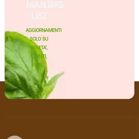
MAILING
LIST
AGGIORNAMENTI
SOLO SU
NOVITA',
EVENTI,
FIERE...