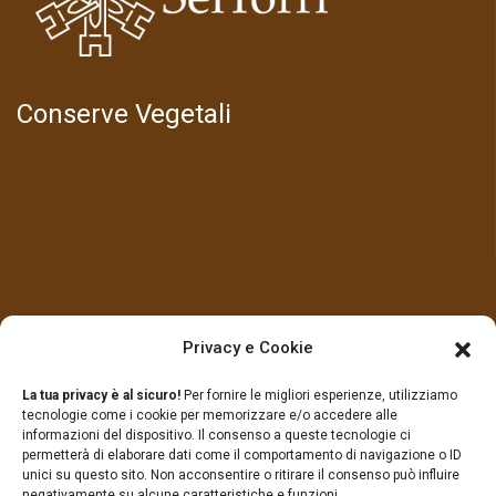
Conserve Vegetali
LINK UTILI
Privacy e Cookie
La tua privacy è al sicuro!
Per fornire le migliori esperienze, utilizziamo
Prodotti
Contatti
tecnologie come i cookie per memorizzare e/o accedere alle
informazioni del dispositivo. Il consenso a queste tecnologie ci
permetterà di elaborare dati come il comportamento di navigazione o ID
Chi Siamo
Privacy Policy
unici su questo sito. Non acconsentire o ritirare il consenso può influire
negativamente su alcune caratteristiche e funzioni.