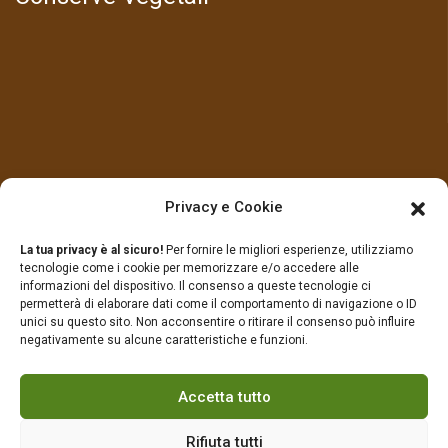
LINK UTILI
Privacy e Cookie
La tua privacy è al sicuro!
Per fornire le migliori esperienze, utilizziamo
Prodotti
Contatti
tecnologie come i cookie per memorizzare e/o accedere alle
informazioni del dispositivo. Il consenso a queste tecnologie ci
permetterà di elaborare dati come il comportamento di navigazione o ID
Chi Siamo
Privacy Policy
unici su questo sito. Non acconsentire o ritirare il consenso può influire
negativamente su alcune caratteristiche e funzioni.
Cookie Policy (UE)
Accetta tutto
Rifiuta tutti