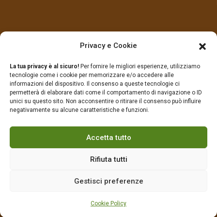
LINK UTILI
Privacy e Cookie
La tua privacy è al sicuro!
Per fornire le migliori esperienze, utilizziamo
Prodotti
Contatti
tecnologie come i cookie per memorizzare e/o accedere alle
informazioni del dispositivo. Il consenso a queste tecnologie ci
permetterà di elaborare dati come il comportamento di navigazione o ID
Chi Siamo
Privacy Policy
unici su questo sito. Non acconsentire o ritirare il consenso può influire
negativamente su alcune caratteristiche e funzioni.
Cookie Policy (UE)
Accetta tutto
Rifiuta tutti
© 2022-2025 Sei Torri by Hub International srl
P.IVA 01747750709 |
OperWEB
creations.
Gestisci preferenze
Cookie Policy