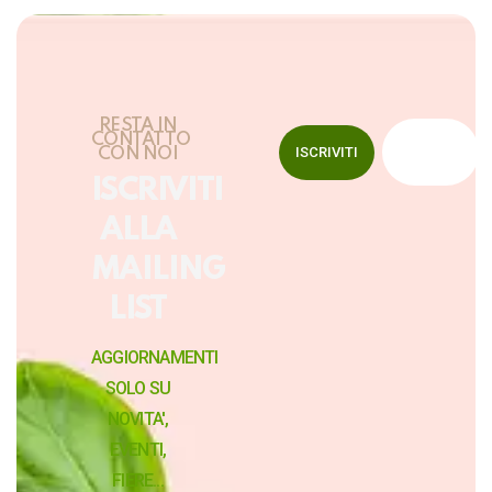
RESTA IN
CONTATTO
ISCRIVITI
CON NOI
ISCRIVITI
ALLA
MAILING
LIST
AGGIORNAMENTI
SOLO SU
NOVITA',
EVENTI,
FIERE...