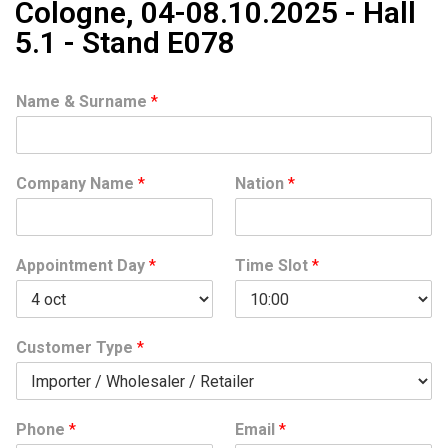
Cologne, 04-08.10.2025 - Hall
5.1 - Stand E078
Name & Surname
*
Company Name
*
Nation
*
Appointment Day
*
Time Slot
*
Customer Type
*
Phone
*
Email
*