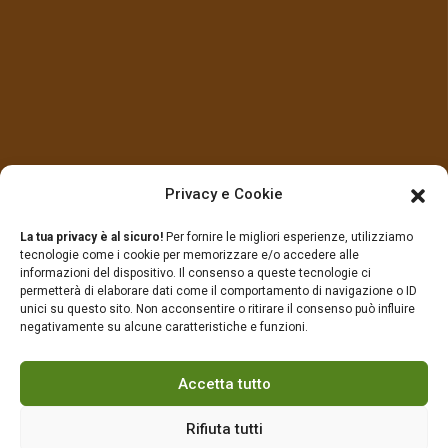
LINK UTILI
Privacy e Cookie
La tua privacy è al sicuro!
Per fornire le migliori esperienze, utilizziamo
Prodotti
Contatti
tecnologie come i cookie per memorizzare e/o accedere alle
informazioni del dispositivo. Il consenso a queste tecnologie ci
permetterà di elaborare dati come il comportamento di navigazione o ID
Chi Siamo
Privacy Policy
unici su questo sito. Non acconsentire o ritirare il consenso può influire
negativamente su alcune caratteristiche e funzioni.
Cookie Policy (UE)
Accetta tutto
Rifiuta tutti
© 2022-2025 Sei Torri by Hub International srl