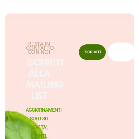
RESTA IN
CONTATTO
ISCRIVITI
CON NOI
ISCRIVITI
ALLA
MAILING
LIST
AGGIORNAMENTI
SOLO SU
NOVITA',
EVENTI,