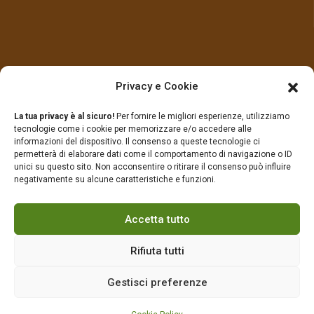
LINK UTILI
Privacy e Cookie
La tua privacy è al sicuro!
Per fornire le migliori esperienze, utilizziamo
Prodotti
Contatti
tecnologie come i cookie per memorizzare e/o accedere alle
informazioni del dispositivo. Il consenso a queste tecnologie ci
permetterà di elaborare dati come il comportamento di navigazione o ID
Chi Siamo
Privacy Policy
unici su questo sito. Non acconsentire o ritirare il consenso può influire
negativamente su alcune caratteristiche e funzioni.
Cookie Policy (UE)
Accetta tutto
Rifiuta tutti
© 2022-2025 Sei Torri by Hub International srl
P.IVA 01747750709 |
OperWEB
creations.
Gestisci preferenze